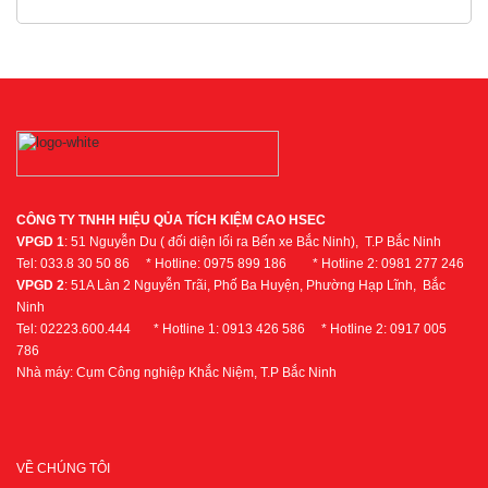
CÔNG TY TNHH HIỆU QỦA TÍCH KIỆM CAO HSEC
VPGD 1
: 51 Nguyễn Du ( đối diện lối ra Bến xe Bắc Ninh), T.P Bắc Ninh
Tel: 033.8 30 50 86 * Hotline: 0975 899 186 * Hotline 2: 0981 277 246
VPGD 2
: 51A Làn 2 Nguyễn Trãi, Phố Ba Huyện, Phường Hạp Lĩnh, Bắc
Ninh
Tel: 02223.600.444 * Hotline 1: 0913 426 586 * Hotline 2: 0917 005
786
Nhà máy: Cụm Công nghiệp Khắc Niệm, T.P Bắc Ninh
VỀ CHÚNG TÔI