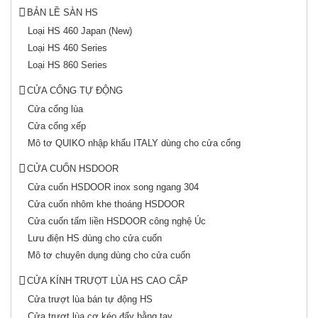
BẢN LỀ SÀN HS
Loại HS 460 Japan (New)
Loại HS 460 Series
Loại HS 860 Series
CỬA CỔNG TỰ ĐỘNG
Cửa cổng lùa
Cửa cổng xếp
Mô tơ QUIKO nhập khẩu ITALY dùng cho cửa cổng
CỬA CUỐN HSDOOR
Cửa cuốn HSDOOR inox song ngang 304
Cửa cuốn nhôm khe thoáng HSDOOR
Cửa cuốn tấm liền HSDOOR công nghệ Úc
Lưu điện HS dùng cho cửa cuốn
Mô tơ chuyên dụng dùng cho cửa cuốn
CỬA KÍNH TRƯỢT LÙA HS CAO CẤP
Cửa trượt lùa bán tự động HS
Cửa trượt lùa cơ kéo đẩy bằng tay