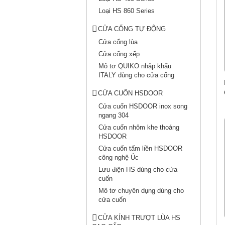
Loại HS 860 Series
CỬA CỔNG TỰ ĐỘNG
Cửa cổng lùa
Cửa cổng xếp
Mô tơ QUIKO nhập khẩu
ITALY dùng cho cửa cổng
CỬA CUỐN HSDOOR
Cửa cuốn HSDOOR inox song
ngang 304
Cửa cuốn nhôm khe thoáng
HSDOOR
Cửa cuốn tấm liền HSDOOR
công nghệ Úc
Lưu điện HS dùng cho cửa
cuốn
Mô tơ chuyên dụng dùng cho
cửa cuốn
CỬA KÍNH TRƯỢT LÙA HS