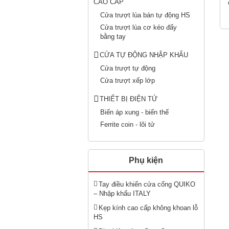
CAO CẤP
Cửa trượt lùa bán tự động HS
Cửa trượt lùa cơ kéo đẩy
bằng tay
CỬA TỰ ĐỘNG NHẬP KHẨU
Cửa trượt tự động
Cửa trượt xếp lớp
THIẾT BỊ ĐIỆN TỬ
Biến áp xung - biến thế
Ferrite coin - lõi tử
Phụ kiện
Tay điều khiển cửa cổng QUIKO
– Nhập khẩu ITALY
Kẹp kính cao cấp không khoan lỗ
HS