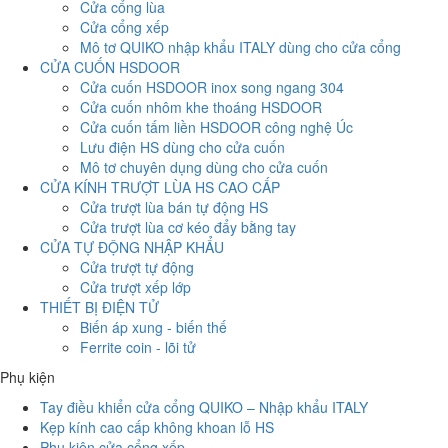
Cửa cổng lùa
Cửa cổng xếp
Mô tơ QUIKO nhập khẩu ITALY dùng cho cửa cổng
CỬA CUỐN HSDOOR
Cửa cuốn HSDOOR inox song ngang 304
Cửa cuốn nhôm khe thoáng HSDOOR
Cửa cuốn tấm liền HSDOOR công nghệ Úc
Lưu điện HS dùng cho cửa cuốn
Mô tơ chuyên dụng dùng cho cửa cuốn
CỬA KÍNH TRƯỢT LÙA HS CAO CẤP
Cửa trượt lùa bán tự động HS
Cửa trượt lùa cơ kéo đẩy bằng tay
CỬA TỰ ĐỘNG NHẬP KHẨU
Cửa trượt tự động
Cửa trượt xếp lớp
THIẾT BỊ ĐIỆN TỬ
Biến áp xung - biến thế
Ferrite coin - lõi tử
Phụ kiện
Tay điều khiển cửa cổng QUIKO – Nhập khẩu ITALY
Kẹp kính cao cấp không khoan lỗ HS
Phụ kiện cửa cổng xếp