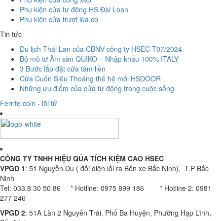
Phụ kiện cửa tự động HS Đài Loan
Phụ kiện cửa trượt lùa cơ
Tin tức
Du lịch Thái Lan của CBNV công ty HSEC T07/2024
Bộ mô tơ Âm sàn QUIKO – Nhập khẩu 100% ITALY
3 Bước lắp đặt cửa tấm liền
Cửa Cuốn Siêu Thoáng thế hệ mới HSDOOR
Những ưu điểm của cửa tự động trong cuộc sống
Ferrite coin - lõi tử
CÔNG TY TNHH HIỆU QỦA TÍCH KIỆM CAO HSEC
VPGD 1
: 51 Nguyễn Du ( đối diện lối ra Bến xe Bắc Ninh), T.P Bắc
Ninh
Tel: 033.8 30 50 86 * Hotline: 0975 899 186 * Hotline 2: 0981
277 246
VPGD 2
: 51A Làn 2 Nguyễn Trãi, Phố Ba Huyện, Phường Hạp Lĩnh,