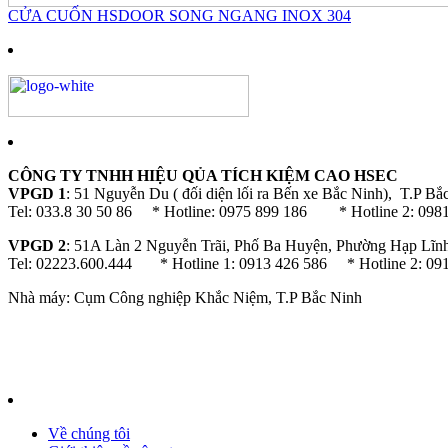
CỬA CUỐN HSDOOR SONG NGANG INOX 304
CÔNG TY TNHH HIỆU QỦA TÍCH KIỆM CAO HSEC
VPGD 1
: 51 Nguyễn Du ( đối diện lối ra Bến xe Bắc Ninh), T.P Bắ
Tel: 033.8 30 50 86 * Hotline: 0975 899 186 * Hotline 2: 098
VPGD 2
: 51A Làn 2 Nguyễn Trãi, Phố Ba Huyện, Phường Hạp Lĩn
Tel: 02223.600.444 * Hotline 1: 0913 426 586 * Hotline 2: 09
Nhà máy: Cụm Công nghiệp Khắc Niệm, T.P Bắc Ninh
Về chúng tôi