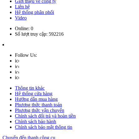
Giới thiệu về công ty
Liên hệ
Hệ thống phân phối
Video
Online:
0
Số lượt truy cập:
592216
Follow Us:
Thông tin khác
Hệ thống cửa hàng
Hướng dẫn mua hàng
Phương thức thanh toán
Phương thức vận chuyển
Chính sách đổi trả và hoàn tiền
Chính sách bảo hành
Chính sách bảo mật thông tin
Chuyển đến thanh công cụ