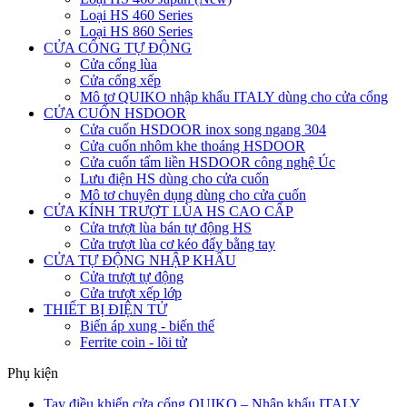
Loại HS 460 Series
Loại HS 860 Series
CỬA CỔNG TỰ ĐỘNG
Cửa cổng lùa
Cửa cổng xếp
Mô tơ QUIKO nhập khẩu ITALY dùng cho cửa cổng
CỬA CUỐN HSDOOR
Cửa cuốn HSDOOR inox song ngang 304
Cửa cuốn nhôm khe thoáng HSDOOR
Cửa cuốn tấm liền HSDOOR công nghệ Úc
Lưu điện HS dùng cho cửa cuốn
Mô tơ chuyên dụng dùng cho cửa cuốn
CỬA KÍNH TRƯỢT LÙA HS CAO CẤP
Cửa trượt lùa bán tự động HS
Cửa trượt lùa cơ kéo đẩy bằng tay
CỬA TỰ ĐỘNG NHẬP KHẨU
Cửa trượt tự động
Cửa trượt xếp lớp
THIẾT BỊ ĐIỆN TỬ
Biến áp xung - biến thế
Ferrite coin - lõi tử
Phụ kiện
Tay điều khiển cửa cổng QUIKO – Nhập khẩu ITALY