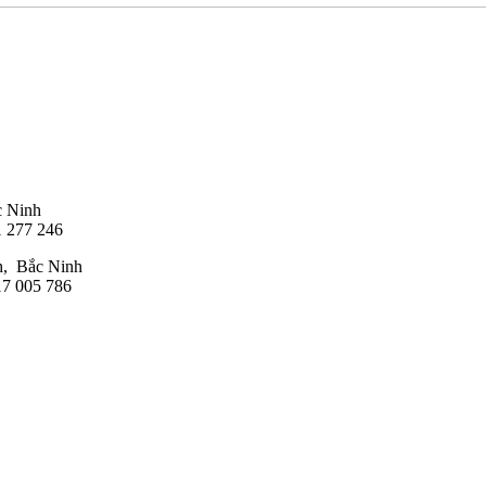
c Ninh
1 277 246
h, Bắc Ninh
17 005 786