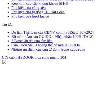
Kẹp kính cao cấp không khoan lỗ HS
Phụ kiện cửa cổng xếp
Phụ kiện cửa tự động HS Đài Loan
Phụ kiện cửa trượt lùa cơ
Tin tức
Du lịch Thái Lan của CBNV công ty HSEC T07/2024
Bộ mô tơ Âm sàn QUIKO – Nhập khẩu 100% ITALY
3 Bước lắp đặt cửa tấm liền
Cửa Cuốn Siêu Thoáng thế hệ mới HSDOOR
Những ưu điểm của cửa tự động trong cuộc sống
Cửa cuốn HSDOOR inox song ngang 304