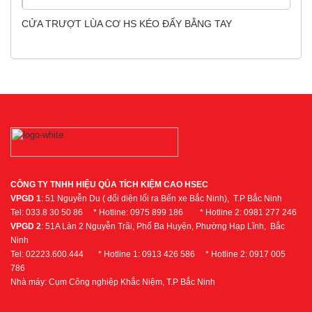
CỬA TRƯỢT LÙA CƠ HS KÉO ĐẨY BẰNG TAY
CÔNG TY TNHH HIỆU QỦA TÍCH KIỆM CAO HSEC
VPGD 1
: 51 Nguyễn Du ( đối diện lối ra Bến xe Bắc Ninh), T.P Bắc Ninh
Tel: 033.8 30 50 86 * Hotline: 0975 899 186 * Hotline 2: 0981 277 246
VPGD 2
: 51A Làn 2 Nguyễn Trãi, Phố Ba Huyện, Phường Hạp Lĩnh, Bắc
Ninh
Tel: 02223.600.444 * Hotline 1: 0913 426 586 * Hotline 2: 0917 005
786
Nhà máy: Cụm Công nghiệp Khắc Niệm, T.P Bắc Ninh