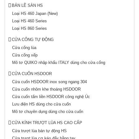
BẢN LỀ SÀN HS
Loại HS 460 Japan (New)
Loại HS 460 Series
Loại HS 860 Series
CỬA CỔNG TỰ ĐỘNG
Cửa cổng lùa
Cửa cổng xếp
Mô tơ QUIKO nhập khẩu ITALY dùng cho cửa cổng
CỬA CUỐN HSDOOR
Cửa cuốn HSDOOR inox song ngang 304
Cửa cuốn nhôm khe thoáng HSDOOR
Cửa cuốn tấm liền HSDOOR công nghệ Úc
Lưu điện HS dùng cho cửa cuốn
Mô tơ chuyên dụng dùng cho cửa cuốn
CỬA KÍNH TRƯỢT LÙA HS CAO CẤP
Cửa trượt lùa bán tự động HS
Cửa trượt lùa cơ kéo đẩy bằng tay