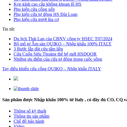
Kẹp kính cao cấp không khoan lỗ HS
Phụ kiện cửa cổng xếp
Phụ kiện cửa tự động HS Đài Loan
Phụ kiện cửa trượt lùa cơ
Tin tức
Du lịch Thái Lan của CBNV công ty HSEC T07/2024
Bộ mô tơ Âm sàn QUIKO – Nhập khẩu 100% ITALY
3 Bước lắp đặt cửa tấm liền
Cửa Cuốn Siêu Thoáng thế hệ mới HSDOOR
Những ưu điểm của cửa tự động trong cuộc sống
Tay điều khiển cửa cổng QUIKO – Nhập khẩu ITALY
Sản phẩm được Nhập khẩu 100% từ Italy , có đầy đủ CO, CQ v
Thông số kỹ thuật
Thông tin sản phẩm
Chế độ bảo hành
Video