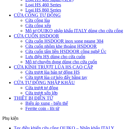
Loại HS 460 Series
Loại HS 860 Series
CỬA CỔNG TỰ ĐỘNG
Cửa cổng lùa
Cửa cổng xếp
Mô tơ QUIKO nhập khẩu ITALY dùng cho cửa cổng
CỬA CUỐN HSDOOR
Cửa cuốn HSDOOR inox song ngang 304
Cửa cuốn nhôm khe thoáng HSDOOR
Cửa cuốn tấm liền HSDOOR công nghệ Úc
Lưu điện HS dùng cho cửa cuốn
Mô tơ chuyên dụng dùng cho cửa cuốn
CỬA KÍNH TRƯỢT LÙA HS CAO CẤP
Cửa trượt lùa bán tự động HS
Cửa trượt lùa cơ kéo đẩy bằng tay
CỬA TỰ ĐỘNG NHẬP KHẨU
Cửa trượt tự động
Cửa trượt xếp lớp
THIẾT BỊ ĐIỆN TỬ
Biến áp xung - biến thế
Ferrite coin - lõi tử
Phụ kiện
Tay điều khiển cửa cổng QUIKO – Nhập khẩu ITALY