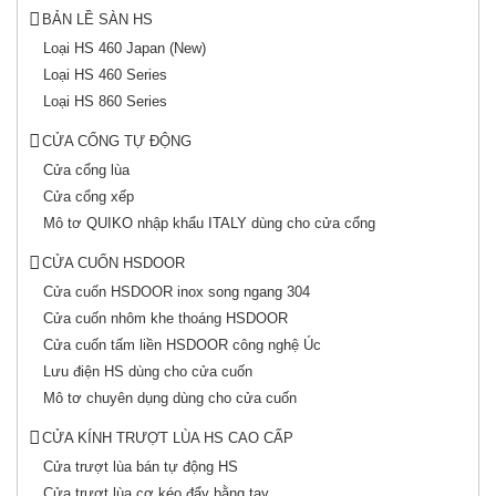
BẢN LỀ SÀN HS
Loại HS 460 Japan (New)
Loại HS 460 Series
Loại HS 860 Series
CỬA CỔNG TỰ ĐỘNG
Cửa cổng lùa
Cửa cổng xếp
Mô tơ QUIKO nhập khẩu ITALY dùng cho cửa cổng
CỬA CUỐN HSDOOR
Cửa cuốn HSDOOR inox song ngang 304
Cửa cuốn nhôm khe thoáng HSDOOR
Cửa cuốn tấm liền HSDOOR công nghệ Úc
Lưu điện HS dùng cho cửa cuốn
Mô tơ chuyên dụng dùng cho cửa cuốn
CỬA KÍNH TRƯỢT LÙA HS CAO CẤP
Cửa trượt lùa bán tự động HS
Cửa trượt lùa cơ kéo đẩy bằng tay