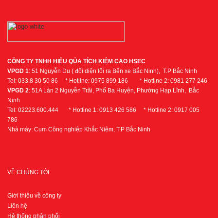
CÔNG TY TNHH HIỆU QỦA TÍCH KIỆM CAO HSEC
VPGD 1
: 51 Nguyễn Du ( đối diện lối ra Bến xe Bắc Ninh), T.P Bắc Ninh
Tel: 033.8 30 50 86 * Hotline: 0975 899 186 * Hotline 2: 0981 277 246
VPGD 2
: 51A Làn 2 Nguyễn Trãi, Phố Ba Huyện, Phường Hạp Lĩnh, Bắc
Ninh
Tel: 02223.600.444 * Hotline 1: 0913 426 586 * Hotline 2: 0917 005
786
Nhà máy: Cụm Công nghiệp Khắc Niệm, T.P Bắc Ninh
VỀ CHÚNG TÔI
Giới thiệu về công ty
Liên hệ
Hệ thống phân phối