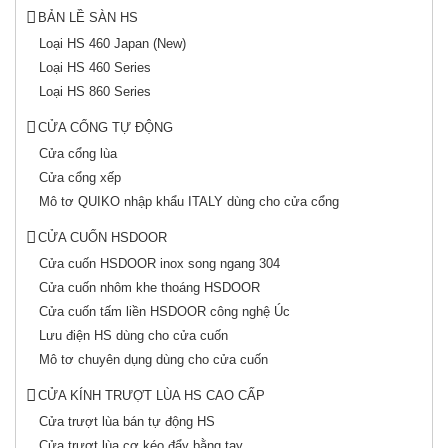
BẢN LỀ SÀN HS
Loại HS 460 Japan (New)
Loại HS 460 Series
Loại HS 860 Series
CỬA CỔNG TỰ ĐỘNG
Cửa cổng lùa
Cửa cổng xếp
Mô tơ QUIKO nhập khẩu ITALY dùng cho cửa cổng
CỬA CUỐN HSDOOR
Cửa cuốn HSDOOR inox song ngang 304
Cửa cuốn nhôm khe thoáng HSDOOR
Cửa cuốn tấm liền HSDOOR công nghệ Úc
Lưu điện HS dùng cho cửa cuốn
Mô tơ chuyên dụng dùng cho cửa cuốn
CỬA KÍNH TRƯỢT LÙA HS CAO CẤP
Cửa trượt lùa bán tự động HS
Cửa trượt lùa cơ kéo đẩy bằng tay