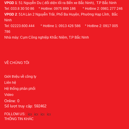
VPGD 1
: 51 Nguyễn Du ( đối diện lối ra Bến xe Bắc Ninh), T.P Bắc Ninh
Tel: 033.8 30 50 86 * Hotline: 0975 899 186 * Hotline 2: 0981 277 246
VPGD 2
: 51A Làn 2 Nguyễn Trãi, Phố Ba Huyện, Phường Hạp Lĩnh, Bắc
Ninh
Tel: 02223.600.444 * Hotline 1: 0913 426 586 * Hotline 2: 0917 005
786
Nhà máy: Cụm Công nghiệp Khắc Niệm, T.P Bắc Ninh
VỀ CHÚNG TÔI
Giới thiệu về công ty
Liên hệ
Hệ thống phân phối
Video
Online:
0
Số lượt truy cập:
592462
FOLLOW US:
THÔNG TIN KHÁC