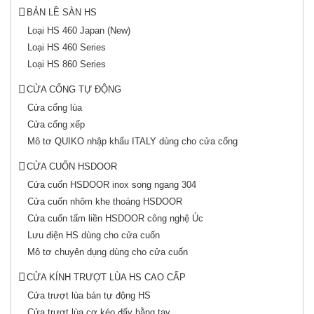
BẢN LỀ SÀN HS
Loại HS 460 Japan (New)
Loại HS 460 Series
Loại HS 860 Series
CỬA CỔNG TỰ ĐỘNG
Cửa cổng lùa
Cửa cổng xếp
Mô tơ QUIKO nhập khẩu ITALY dùng cho cửa cổng
CỬA CUỐN HSDOOR
Cửa cuốn HSDOOR inox song ngang 304
Cửa cuốn nhôm khe thoáng HSDOOR
Cửa cuốn tấm liền HSDOOR công nghệ Úc
Lưu điện HS dùng cho cửa cuốn
Mô tơ chuyên dụng dùng cho cửa cuốn
CỬA KÍNH TRƯỢT LÙA HS CAO CẤP
Cửa trượt lùa bán tự động HS
Cửa trượt lùa cơ kéo đẩy bằng tay