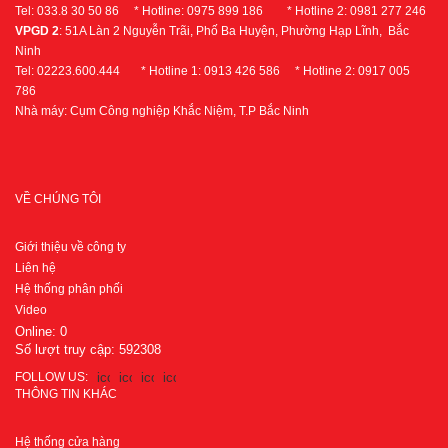
Tel: 033.8 30 50 86 * Hotline: 0975 899 186 * Hotline 2: 0981 277 246
VPGD 2
: 51A Làn 2 Nguyễn Trãi, Phố Ba Huyện, Phường Hạp Lĩnh, Bắc
Ninh
Tel: 02223.600.444 * Hotline 1: 0913 426 586 * Hotline 2: 0917 005
786
Nhà máy: Cụm Công nghiệp Khắc Niệm, T.P Bắc Ninh
VỀ CHÚNG TÔI
Giới thiệu về công ty
Liên hệ
Hệ thống phân phối
Video
Online:
0
Số lượt truy cập:
592308
FOLLOW US:
THÔNG TIN KHÁC
Hệ thống cửa hàng