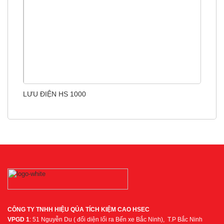
LƯU ĐIỆN HS 1000
CÔNG TY TNHH HIỆU QỦA TÍCH KIỆM CAO HSEC
VPGD 1
: 51 Nguyễn Du ( đối diện lối ra Bến xe Bắc Ninh), T.P Bắc Ninh