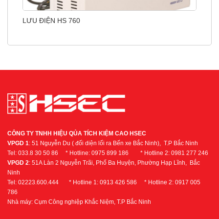
LƯU ĐIỆN HS 760
CÔNG TY TNHH HIỆU QỦA TÍCH KIỆM CAO HSEC
VPGD 1
: 51 Nguyễn Du ( đối diện lối ra Bến xe Bắc Ninh), T.P Bắc Ninh
Tel: 033.8 30 50 86 * Hotline: 0975 899 186 * Hotline 2: 0981 277 246
VPGD 2
: 51A Làn 2 Nguyễn Trãi, Phố Ba Huyện, Phường Hạp Lĩnh, Bắc
Ninh
Tel: 02223.600.444 * Hotline 1: 0913 426 586 * Hotline 2: 0917 005
786
Nhà máy: Cụm Công nghiệp Khắc Niệm, T.P Bắc Ninh