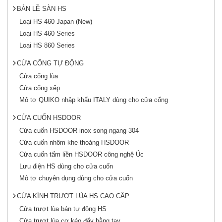
BẢN LỀ SÀN HS
Loại HS 460 Japan (New)
Loại HS 460 Series
Loại HS 860 Series
CỬA CỔNG TỰ ĐỘNG
Cửa cổng lùa
Cửa cổng xếp
Mô tơ QUIKO nhập khẩu ITALY dùng cho cửa cổng
CỬA CUỐN HSDOOR
Cửa cuốn HSDOOR inox song ngang 304
Cửa cuốn nhôm khe thoáng HSDOOR
Cửa cuốn tấm liền HSDOOR công nghệ Úc
Lưu điện HS dùng cho cửa cuốn
Mô tơ chuyên dụng dùng cho cửa cuốn
CỬA KÍNH TRƯỢT LÙA HS CAO CẤP
Cửa trượt lùa bán tự động HS
Cửa trượt lùa cơ kéo đẩy bằng tay