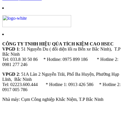
CÔNG TY TNHH HIỆU QỦA TÍCH KIỆM CAO HSEC
VPGD 1
: 51 Nguyễn Du ( đối diện lối ra Bến xe Bắc Ninh), T.P
Bắc Ninh
Tel: 033.8 30 50 86 * Hotline: 0975 899 186 * Hotline 2:
0981 277 246
VPGD 2
: 51A Làn 2 Nguyễn Trãi, Phố Ba Huyện, Phường Hạp
Lĩnh, Bắc Ninh
Tel: 02223.600.444 * Hotline 1: 0913 426 586 * Hotline 2:
0917 005 786
Nhà máy: Cụm Công nghiệp Khắc Niệm, T.P Bắc Ninh