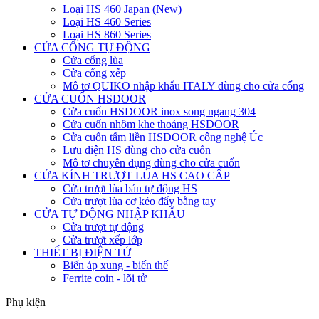
Loại HS 460 Japan (New)
Loại HS 460 Series
Loại HS 860 Series
CỬA CỔNG TỰ ĐỘNG
Cửa cổng lùa
Cửa cổng xếp
Mô tơ QUIKO nhập khẩu ITALY dùng cho cửa cổng
CỬA CUỐN HSDOOR
Cửa cuốn HSDOOR inox song ngang 304
Cửa cuốn nhôm khe thoáng HSDOOR
Cửa cuốn tấm liền HSDOOR công nghệ Úc
Lưu điện HS dùng cho cửa cuốn
Mô tơ chuyên dụng dùng cho cửa cuốn
CỬA KÍNH TRƯỢT LÙA HS CAO CẤP
Cửa trượt lùa bán tự động HS
Cửa trượt lùa cơ kéo đẩy bằng tay
CỬA TỰ ĐỘNG NHẬP KHẨU
Cửa trượt tự động
Cửa trượt xếp lớp
THIẾT BỊ ĐIỆN TỬ
Biến áp xung - biến thế
Ferrite coin - lõi tử
Phụ kiện