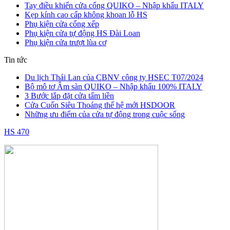
Tay điều khiển cửa cổng QUIKO – Nhập khẩu ITALY
Kẹp kính cao cấp không khoan lỗ HS
Phụ kiện cửa cổng xếp
Phụ kiện cửa tự động HS Đài Loan
Phụ kiện cửa trượt lùa cơ
Tin tức
Du lịch Thái Lan của CBNV công ty HSEC T07/2024
Bộ mô tơ Âm sàn QUIKO – Nhập khẩu 100% ITALY
3 Bước lắp đặt cửa tấm liền
Cửa Cuốn Siêu Thoáng thế hệ mới HSDOOR
Những ưu điểm của cửa tự động trong cuộc sống
HS 470