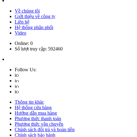
Về chúng tôi
Giới thiệu về công ty
Liên hệ
Hệ thống phân phối
Video
Online:
0
Số lượt truy cập:
592460
Follow Us:
Thông tin khác
Hệ thống cửa hàng
Hướng dẫn mua hàng
Phương thức thanh toán
Phương thức vận chuyển
Chính sách đổi trả và hoàn tiền
Chính sách bảo hành