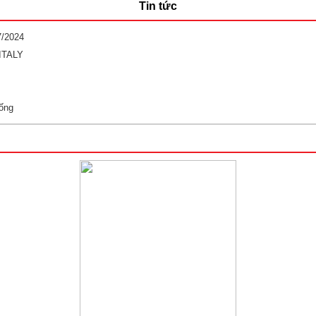
Tin tức
7/2024
ITALY
ống