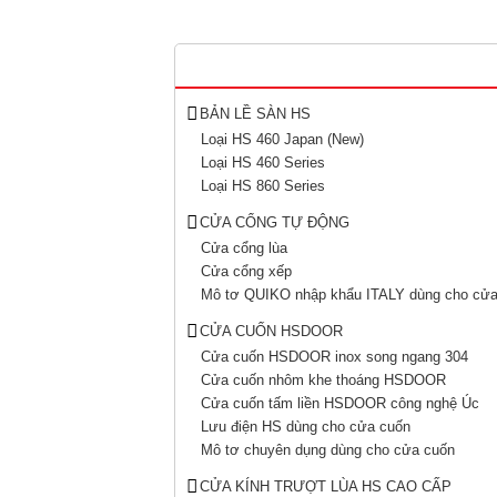
BẢN LỀ SÀN HS
Loại HS 460 Japan (New)
Loại HS 460 Series
Loại HS 860 Series
CỬA CỔNG TỰ ĐỘNG
Cửa cổng lùa
Cửa cổng xếp
Mô tơ QUIKO nhập khẩu ITALY dùng cho cửa
CỬA CUỐN HSDOOR
Cửa cuốn HSDOOR inox song ngang 304
Cửa cuốn nhôm khe thoáng HSDOOR
Cửa cuốn tấm liền HSDOOR công nghệ Úc
Lưu điện HS dùng cho cửa cuốn
Mô tơ chuyên dụng dùng cho cửa cuốn
CỬA KÍNH TRƯỢT LÙA HS CAO CẤP