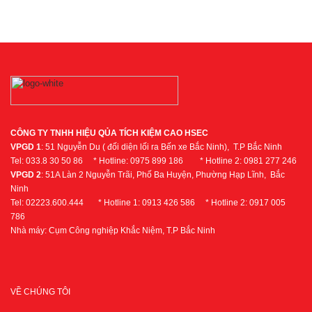
CÔNG TY TNHH HIỆU QỦA TÍCH KIỆM CAO HSEC
VPGD 1
: 51 Nguyễn Du ( đối diện lối ra Bến xe Bắc Ninh), T.P Bắc Ninh
Tel: 033.8 30 50 86 * Hotline: 0975 899 186 * Hotline 2: 0981 277 246
VPGD 2
: 51A Làn 2 Nguyễn Trãi, Phố Ba Huyện, Phường Hạp Lĩnh, Bắc
Ninh
Tel: 02223.600.444 * Hotline 1: 0913 426 586 * Hotline 2: 0917 005
786
Nhà máy: Cụm Công nghiệp Khắc Niệm, T.P Bắc Ninh
VỀ CHÚNG TÔI